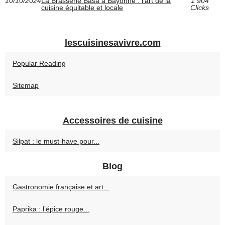
10/10/2024
La Brasserie Basa à Bayonne : l'art de la
1 904
cuisine équitable et locale
Clicks
lescuisinesavivre.com
Popular Reading
Sitemap
Accessoires de cuisine
Silpat : le must-have pour...
Blog
Gastronomie française et art...
Paprika : l’épice rouge...