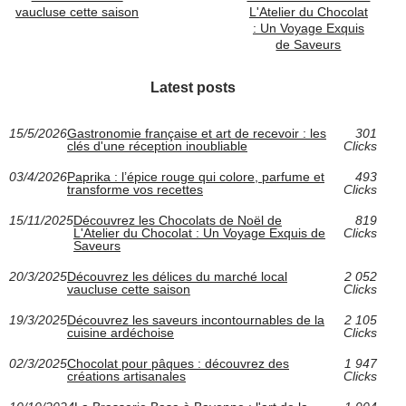
vaucluse cette saison
L'Atelier du Chocolat
: Un Voyage Exquis
de Saveurs
Latest posts
15/5/2026
Gastronomie française et art de recevoir : les
301
clés d'une réception inoubliable
Clicks
03/4/2026
Paprika : l’épice rouge qui colore, parfume et
493
transforme vos recettes
Clicks
15/11/2025
Découvrez les Chocolats de Noël de
819
L'Atelier du Chocolat : Un Voyage Exquis de
Clicks
Saveurs
20/3/2025
Découvrez les délices du marché local
2 052
vaucluse cette saison
Clicks
19/3/2025
Découvrez les saveurs incontournables de la
2 105
cuisine ardéchoise
Clicks
02/3/2025
Chocolat pour pâques : découvrez des
1 947
créations artisanales
Clicks