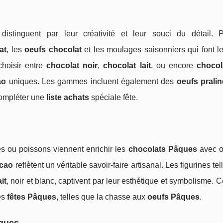
istinguent par leur créativité et leur souci du détail. 
at
, les
oeufs chocolat
et les moulages saisonniers qui font l
choisir entre
chocolat noir
,
chocolat lait
, ou encore
chocol
ao
uniques. Les gammes incluent également des
oeufs prali
compléter une
liste achats
spéciale fête.
 ou poissons viennent enrichir les
chocolats Pâques
avec or
acao
reflètent un véritable savoir-faire artisanal. Les figurines te
it
, noir et blanc, captivent par leur esthétique et symbolisme. 
es
fêtes Pâques
, telles que la chasse aux
oeufs Pâques
.