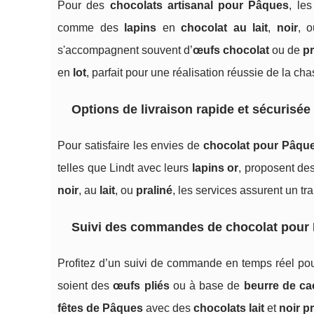
Pour des
chocolats artisanal pour Pâques
, le
comme des
lapins
en
chocolat au lait
,
noir
, 
s'accompagnent souvent d’
œufs chocolat
ou de
pr
en
lot
, parfait pour une réalisation réussie de la c
Options de livraison rapide et sécurisée
Pour satisfaire les envies de
chocolat pour Pâqu
telles que Lindt avec leurs
lapins or
, proposent des
noir
, au
lait
, ou
praliné
, les services assurent un t
Suivi des commandes de chocolat pour
Profitez d’un suivi de commande en temps réel po
soient des
œufs pliés
ou à base de
beurre de ca
fêtes de Pâques
avec des
chocolats lait
et
noir pr