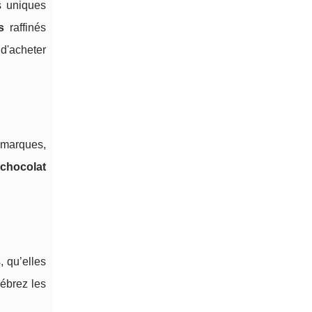
s uniques
s
raffinés
 d'acheter
s marques,
e
chocolat
 qu’elles
lébrez les