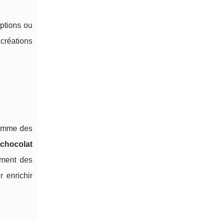
iptions ou
créations
 comme des
chocolat
lement des
 enrichir