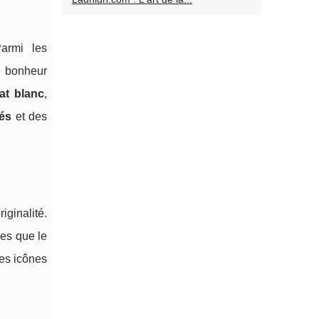
Parmi les
e bonheur
at blanc
,
nés
et des
iginalité.
lles que le
Ces icônes