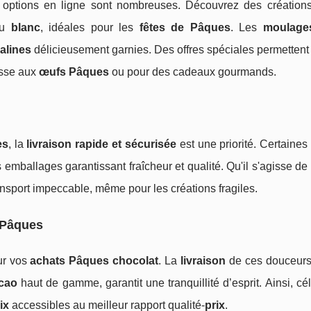
s options en ligne sont nombreuses. Découvrez des création
ou
blanc
, idéales pour les
fêtes de Pâques
. Les
moulage
alines
délicieusement garnies. Des offres spéciales permettent
hasse aux
œufs Pâques
ou pour des cadeaux gourmands.
es
, la
livraison rapide et sécurisée
est une priorité. Certaine
 emballages garantissant fraîcheur et qualité. Qu'il s'agisse d
ransport impeccable, même pour les créations fragiles.
 Pâques
ur vos
achats Pâques chocolat
. La
livraison
de ces douceurs,
cao
haut de gamme, garantit une tranquillité d’esprit. Ainsi, cé
ix
accessibles au meilleur rapport qualité-
prix
.