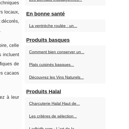
techniques
rs locaux,
En bonne santé
t décorés,
La ventrèche roulée : un...
.
Produits basques
ire, celle
Comment bien conserver un...
 incluent
fiques de
Plats cuisinés basques...
es cacaos
Découvrez les Vins Naturels...
Produits Halal
ez à leur
Charcuterie Halal Haut de...
Les critères de sélection...
Ladhidh.com : L'art de la...