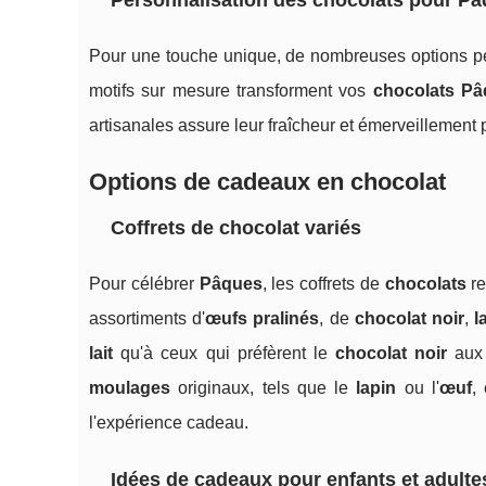
Personnalisation des chocolats pour P
Pour une touche unique, de nombreuses options p
motifs sur mesure transforment vos
chocolats P
artisanales assure leur fraîcheur et émerveillement
Options de cadeaux en chocolat
Coffrets de chocolat variés
Pour célébrer
Pâques
, les coffrets de
chocolats
re
assortiments d'
œufs pralinés
, de
chocolat noir
,
l
lait
qu'à ceux qui préfèrent le
chocolat noir
aux 
moulages
originaux, tels que le
lapin
ou l'
œuf
,
l'expérience cadeau.
Idées de cadeaux pour enfants et adulte