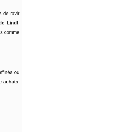
s de ravir
e Lindt
,
ées comme
affinés ou
te achats
.