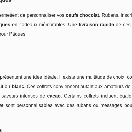
âques
ermettent de personnaliser vos
oeufs chocolat
. Rubans, inscr
âques
en cadeaux mémorables. Une
livraison rapide
de ces 
 pour Pâques.
présentent une idée idéale. Il existe une multitude de choix,
ait
ou
blanc
. Ces coffrets conviennent autant aux amateurs de
saveurs intenses de
cacao
. Certains coffrets incluent éga
 et sont personnalisables avec des rubans ou messages pour
s