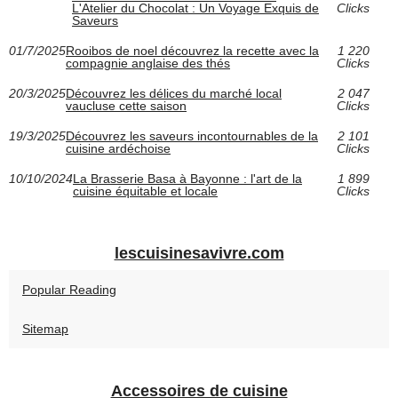
L'Atelier du Chocolat : Un Voyage Exquis de
Clicks
Saveurs
01/7/2025
Rooibos de noel découvrez la recette avec la
1 220
compagnie anglaise des thés
Clicks
20/3/2025
Découvrez les délices du marché local
2 047
vaucluse cette saison
Clicks
19/3/2025
Découvrez les saveurs incontournables de la
2 101
cuisine ardéchoise
Clicks
10/10/2024
La Brasserie Basa à Bayonne : l'art de la
1 899
cuisine équitable et locale
Clicks
lescuisinesavivre.com
Popular Reading
Sitemap
Accessoires de cuisine