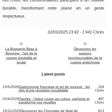
ces choix, les consommateurs participent à un modèle
durable, transformant notre plaisir en un geste
respectueux.
02/03/2025 23:42 - 1 941 Clicks
La Brasserie Basa à
Découvrez les
Bayonne : l'art de la
saveurs
cuisine équitable et
incontournables de la
locale
cuisine ardéchoise
Latest posts
15/5/2026
Gastronomie française et art de recevoir : les
294
clés d'une réception inoubliable
Clicks
03/4/2026
Paprika : l’épice rouge qui colore, parfume et
487
transforme vos recettes
Clicks
15/11/2025
Découvrez les Chocolats de Noël de
813