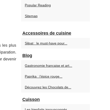
Popular Reading
Sitemap
Accessoires de cuisine
Silpat : le must-have pour...
s les plus
éparation.
Blog
ur devenir
Gastronomie française et art...
Paprika : l’épice rouge...
Découvrez les Chocolats de...
Cuisson
Les bienfaits insoupçonnés...